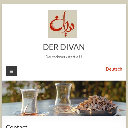
Skip
to
content
DER DIVAN
Deutschwerkstatt e.U.
Menu
Deutsch
Contact