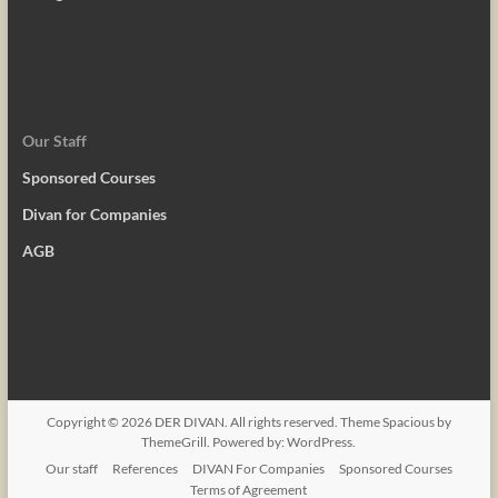
Our Staff
Sponsored Courses
Divan for Companies
AGB
Copyright © 2026
DER DIVAN
. All rights reserved. Theme
Spacious
by
ThemeGrill. Powered by:
WordPress
.
Our staff
References
DIVAN For Companies
Sponsored Courses
Terms of Agreement