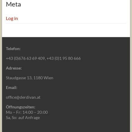
Meta
Log in
Telefon:
+43 (0)676 63 69 409, +43 (0)1 95 80 666
Adresse:
Staudgasse 13, 1180 Wien
Email:
office@derdivan.at
Öffnungszeiten:
Mo – Fr: 14:00 – 20:00
Sa, So: auf Anfrage