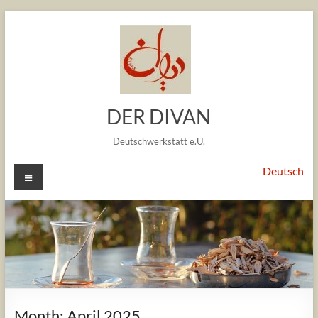
Skip
to
content
DER DIVAN
Deutschwerkstatt e.U.
Menu
Deutsch
Month:
April 2025