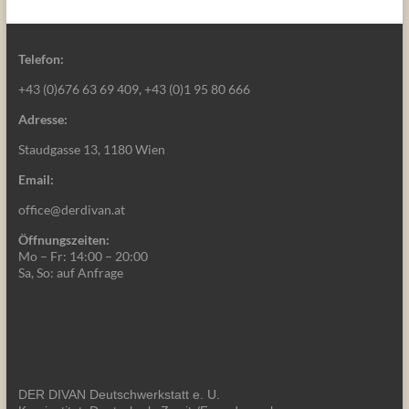
Telefon:
+43 (0)676 63 69 409, +43 (0)1 95 80 666
Adresse:
Staudgasse 13, 1180 Wien
Email:
office@derdivan.at
Öffnungszeiten:
Mo – Fr: 14:00 – 20:00
Sa, So: auf Anfrage
DER DIVAN Deutschwerkstatt e. U.