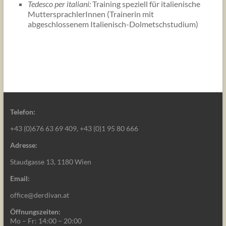
Tedesco per italiani:
Training speziell für italienische
MuttersprachlerInnen (Trainerin mit
abgeschlossenem Italienisch-Dolmetschstudium)
Telefon:
+43 (0)676 63 69 409, +43 (0)1 95 80 666
Adresse:
Staudgasse 13, 1180 Wien
Email:
office@derdivan.at
Öffnungszeiten:
Mo – Fr: 14:00 – 20:00