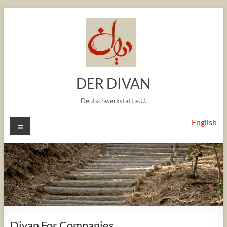
Zum
Inhalt
springen
DER DIVAN
Deutschwerkstatt e.U.
Menü
English
Divan For Companies