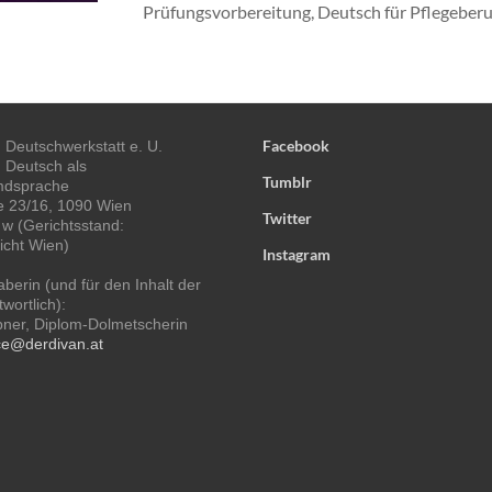
Prüfungsvorbereitung, Deutsch für Pflegeberu
Facebook
Deutschwerkstatt e. U.
, Deutsch als
Tumblr
mdsprache
 23/16, 1090 Wien
Twitter
w (Gerichtsstand:
icht Wien)
Instagram
berin (und für den Inhalt der
wortlich):
bner, Diplom-Dolmetscherin
ice@derdivan.at