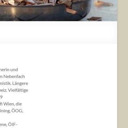
herin und
 im Nebenfach
istik. Längere
iz. Vielfältige
09
i Wien, die
aining, ÖOG,
ene, ÖIF-