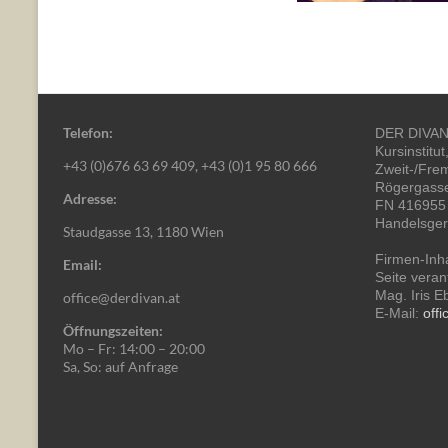
Telefon:
DER DIVAN 
Kursinstitut
+43 (0)676 63 69 409, +43 (0)1 95 80 666
Zweit-/Fre
Rögergasse
Adresse:
FN 416955 
Handelsger
Staudgasse 13, 1180 Wien
Firmen-Inha
Email:
Seite verant
Mag. Iris E
office@derdivan.at
E-Mail:
off
Öffnungszeiten:
Mo – Fr: 14:00 – 20:00
Sa, So: auf Anfrage